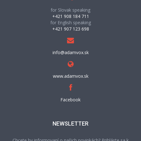
for Slovak speaking
+421 908 184 711
for English speaking
+421 907 123 698
info@adamvox.sk
www.adamvox.sk
Facebook
NEWSLETTER
Chcete by informovaní o našich novinkách? Prihláste sa k