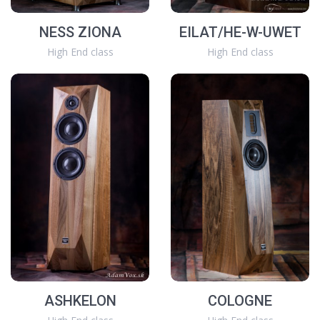
NESS ZIONA
EILAT/HE-W-UWET
High End class
High End class
ASHKELON
COLOGNE