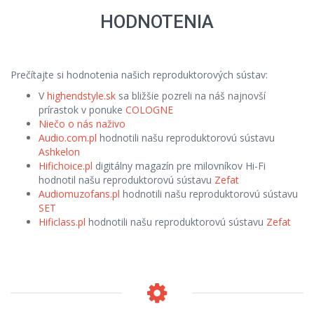
HODNOTENIA
Prečítajte si hodnotenia našich reproduktorových sústav:
V
highendstyle.sk
sa bližšie pozreli na náš najnovší
prírastok v ponuke
COLOGNE
Niečo o nás naživo
Audio.com.pl
hodnotili našu reproduktorovú sústavu
Ashkelon
Hifichoice.pl
digitálny magazín pre milovníkov Hi-Fi
hodnotil našu reproduktorovú sústavu
Zefat
Audiomuzofans.pl
hodnotili našu reproduktorovú sústavu
SET
Hificlass.pl
hodnotili našu reproduktorovú sústavu
Zefat