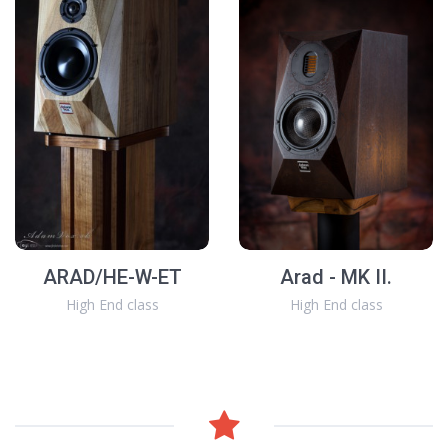
ARAD/HE-W-ET
Arad - MK II.
High End class
High End class