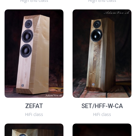
High End class
High End class
ZEFAT
SET/HFF-W-CA
HiFi class
HiFi class