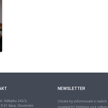
AKT
NEWSLETTER
t. Nálepku 242/2,
Chcete by informovaní o našich
9 01 Ilava, Slovensko
novinkách? Prihláste sa k odberu