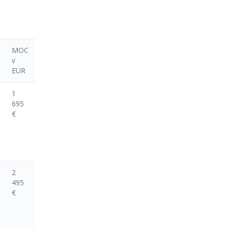
MOC
v
EUR
1
695
€
2
495
€