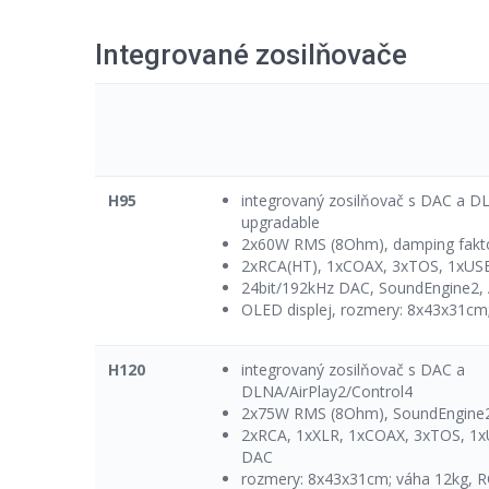
Integrované zosilňovače
H95
integrovaný zosilňovač s DAC a D
upgradable
2x60W RMS (8Ohm), damping fakt
2xRCA(HT), 1xCOAX, 3xTOS, 1xUSB
24bit/192kHz DAC, SoundEngine2, 
OLED displej, rozmery: 8x43x31cm;
H120
integrovaný zosilňovač s DAC a
DLNA/AirPlay2/Control4
2x75W RMS (8Ohm), SoundEngine2
2xRCA, 1xXLR, 1xCOAX, 3xTOS, 1x
DAC
rozmery: 8x43x31cm; váha 12kg, RC