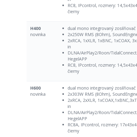
RC8, IPcontrol, rozmery: 14,5x43x
čierny
H400
dual mono integrovaný zosilňova
novinka
2x250W RMS (8Ohm), SoundEngine
2xRCA, 1xXLR, 1xBNC, 1xCOAX, 3
in
DLNA/AirPlay2/Roon/TidalConnect
HegelAPP
RC8, IPcontrol, rozmery: 14,5x43x
čierny
H600
dual mono integrovaný zosilňova
novinka
2x303W RMS (8Ohm), SoundEngine
2xRCA, 2xXLR, 1xCOAX,1xBNC,3x
in
DLNA/AirPlay2/Roon/TidalConnect
HegelAPP
RC8A, IPcontrol, rozmery: 17x43x4
čierny