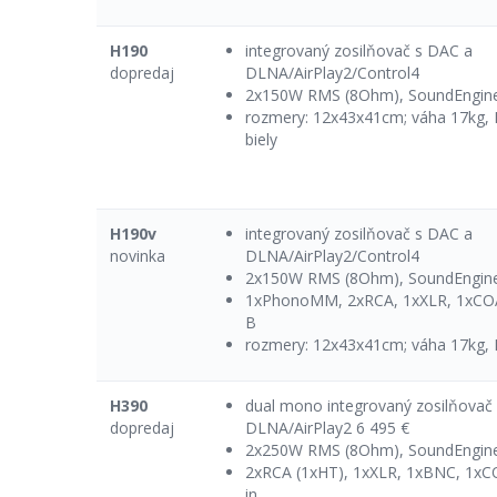
H190
integrovaný zosilňovač s DAC a
dopredaj
DLNA/AirPlay2/Control4
2x150W RMS (8Ohm), SoundEngine
rozmery: 12x43x41cm; váha 17kg, 
biely
H190v
integrovaný zosilňovač s DAC a
novinka
DLNA/AirPlay2/Control4
2x150W RMS (8Ohm), SoundEngine
1xPhonoMM, 2xRCA, 1xXLR, 1xCO
B
rozmery: 12x43x41cm; váha 17kg, 
H390
dual mono integrovaný zosilňovač
dopredaj
DLNA/AirPlay2 6 495 €
2x250W RMS (8Ohm), SoundEngine
2xRCA (1xHT), 1xXLR, 1xBNC, 1x
in