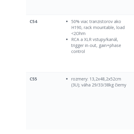
C54
50% viac tranzistorov ako
H190, rack mountable, load
<2Ohm
RCA a XLR vstupy/kanál,
trigger in-out, gain+phase
control
C55
rozmery: 13,2x48,2x52cm
(3U); váha 29/33/38kg čierny