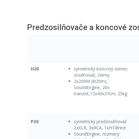
Predzosilňovače a koncové zo
H20
symetrický koncový stereo
zosilňovač, čierny
2x200W (8Ohm),
SoundEngine, 20x
tranzist,12x43x37cm; 25kg
P30
symetrický predzosilňovač
2xXLR, 3xRCA, 1xHTdirect
SoundEngine, rozmery: