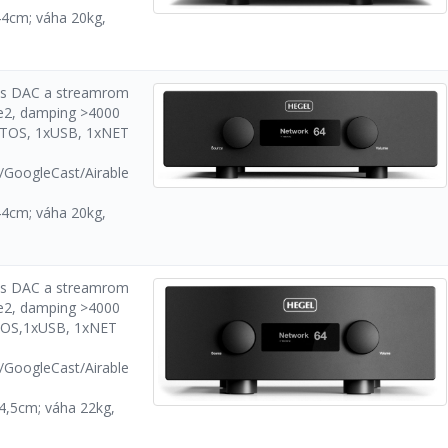
44cm; váha 20kg,
č s DAC a streamrom
2, damping >4000
xTOS, 1xUSB, 1xNET
/GoogleCast/Airable
44cm; váha 20kg,
č s DAC a streamrom
2, damping >4000
TOS,1xUSB, 1xNET
/GoogleCast/Airable
4,5cm; váha 22kg,