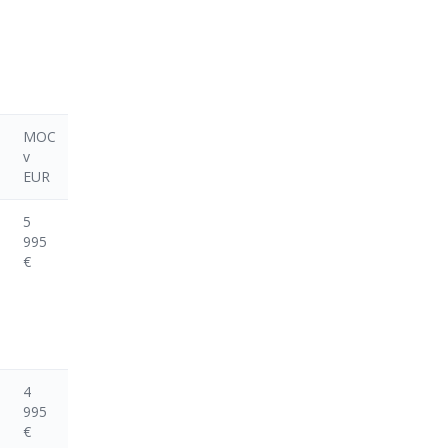
MOC
v
EUR
5
995
€
4
995
€