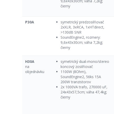
9,6x43x30cm; váha 7,2kg;
čierny
P30A
symetrický predzosilňovač
2xXLR, 3xRCA, 1xHTdirect,
>130dB SNR
SoundEngine2, rozmery:
9,6x43x30cm; váha 7,2kg;
čierny
H30A
symetrický dual-mono/stereo
na
koncový zosilňovač
objednávku
1100W (8Ohm),
SoundEngine2, 56ks 15A
200W tranzistorov
2x 1000VA trafo, 270000 uF,
24x43x57,5cm; váha 47,4kg;
čierny