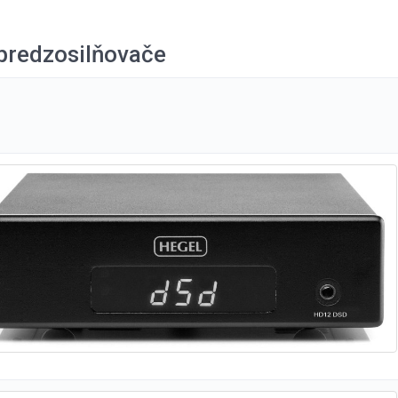
 predzosilňovače