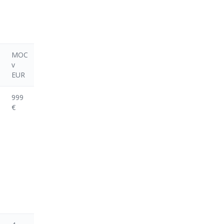
MOC
v
EUR
999
€