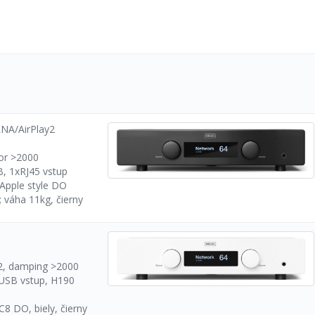
LNA/AirPlay2
or >2000
, 1xRJ45 vstup
Apple style DO
 váha 11kg, čierny
, damping >2000
USB vstup, H190
8 DO, biely, čierny