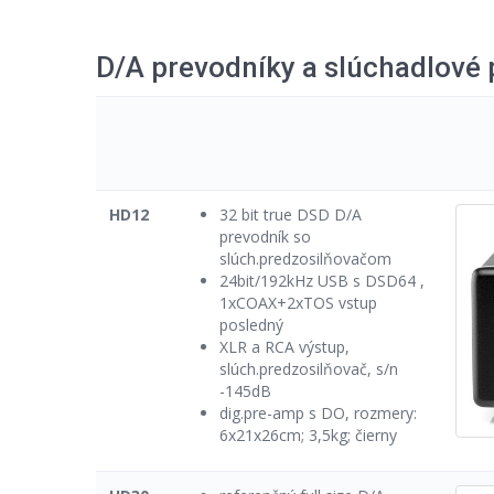
D/A prevodníky a slúchadlové
HD12
32 bit true DSD D/A
prevodník so
slúch.predzosilňovačom
24bit/192kHz USB s DSD64 ,
1xCOAX+2xTOS vstup
posledný
XLR a RCA výstup,
slúch.predzosilňovač, s/n
-145dB
dig.pre-amp s DO, rozmery:
6x21x26cm; 3,5kg; čierny