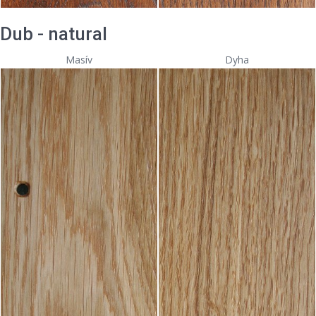
Dub - natural
Masív
Dyha