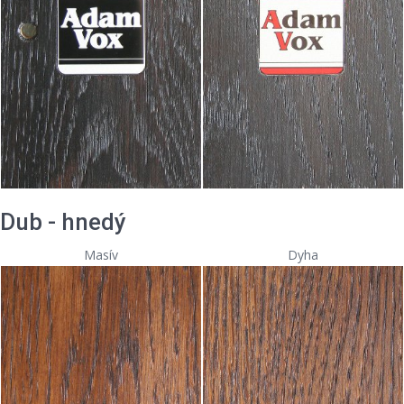
Dub - hnedý
Masív
Dyha