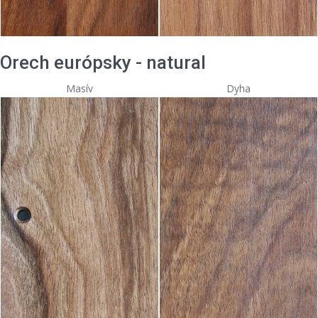
Orech európsky - natural
Masív
Dyha