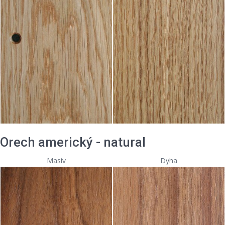
Orech americký - natural
Masív
Dyha