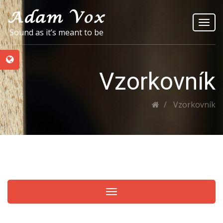
Toggl
Sound as it’s meant to be
navig
Vzorkovník
Vzorkovník
Toggle navigation