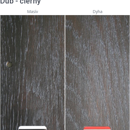
Dub - čierny
Masív
Dyha