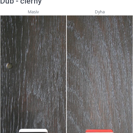
Dub - čierny
Masív
Dyha