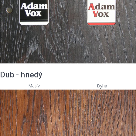
Dub - hnedý
Masív
Dyha