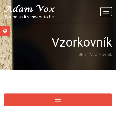
Toggl
Sound as it’s meant to be
navig
Vzorkovník
Vzorkovník
Toggle navigation