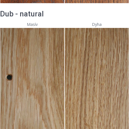
Dub - natural
Masív
Dyha