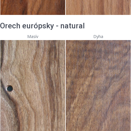
Orech európsky - natural
Masív
Dyha