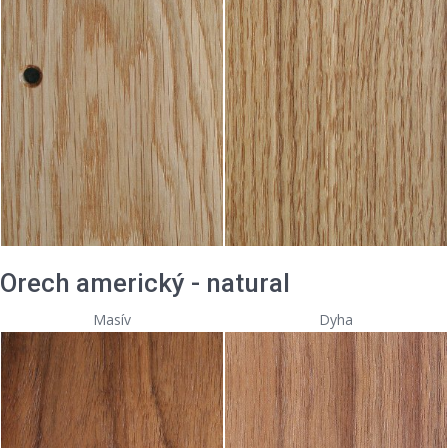
Orech americký - natural
Masív
Dyha