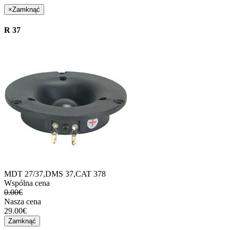
×
Zamknąć
R 37
MDT 27/37,DMS 37,CAT 378
Wspólna cena
0.00€
Nasza cena
29.00€
Zamknąć