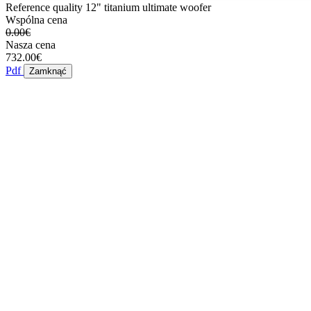
Reference quality 12" titanium ultimate woofer
Wspólna cena
0.00€
Nasza cena
732.00€
Pdf
Zamknąć