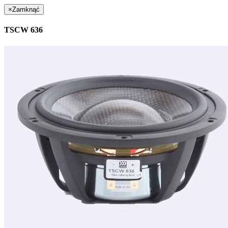
×
Zamknąć
TSCW 636