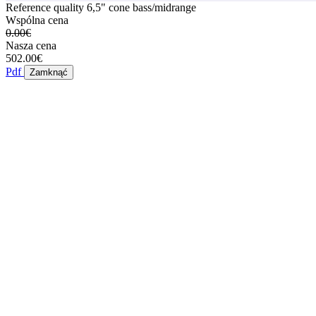
Reference quality 6,5" cone bass/midrange
Wspólna cena
0.00€
Nasza cena
502.00€
Pdf
Zamknąć